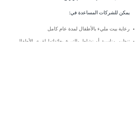
يمكن للشركات المساعدة في:
رعاية بيت مليء بالأطفال لمدة عام كامل
تنظيم مناسبة أو نشاط والتبرع بعائداتها لقرى الأطفال
SOS فلسطين
تشجيع موظفي الشركة على أن يصبحوا متبرعين، ويمكن
لشركتكم مضاعفة تبرعاتهم مرة أو أكثر !
التنسيق لمشروع أو حملة مصممة خصيصًا لمساعدة
الأطفال المعرضين لخطر فقدان الرعاية الأسرية بشكل
ملموس
العمل التطوعي للموظفين
بناء قدرات موظفي SOS في عدة مجالات