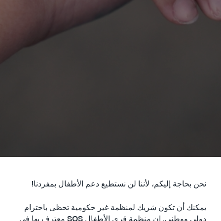
نحن بحاجة إليكم، لأننا لن نستطيع دعم الأطفال بمفردنا!
يمكنك أن تكون شريك لمنظمة غير حكومية تحظى باحترام
دولي ووطني. إن منظمة قرى الأطفال SOS معترف بها في