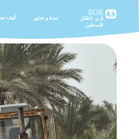
كيف نس
نبذة و جذور