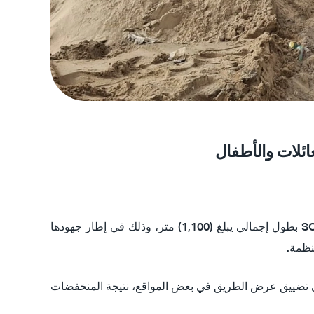
ائلات والأطفال
شرعت منظمة قرى الأطفال SOS ، بالتعاون مع بلدية خانيونس، بأعمال إعادة تأهيل الشارع الواصل إلى مخيم قرى الأطفال SOS بطول إجمالي يبلغ (1,100) متر، وذلك في إطار جهودها
نظمة.
لى تضييق عرض الطريق في بعض المواقع، نتيجة المنخفضات